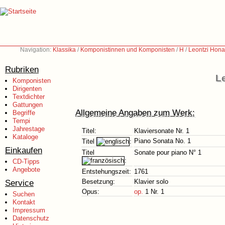
Navigation:
Klassika
/
Komponistinnen und Komponisten
/
H
/
Leontzi Hona
Rubriken
Le
Komponisten
Dirigenten
Textdichter
Gattungen
Allgemeine Angaben zum Werk:
Begriffe
Tempi
Jahrestage
Titel:
Klaviersonate Nr. 1
Kataloge
Piano Sonata No. 1
Titel
:
Einkaufen
Titel
Sonate pour piano N° 1
:
CD-Tipps
Angebote
Entstehungszeit:
1761
Service
Besetzung:
Klavier solo
Opus:
op.
1 Nr. 1
Suchen
Kontakt
Impressum
Datenschutz