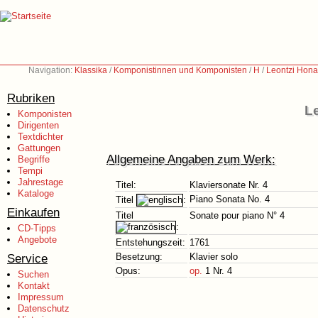
Navigation:
Klassika
/
Komponistinnen und Komponisten
/
H
/
Leontzi Hona
Rubriken
Le
Komponisten
Dirigenten
Textdichter
Gattungen
Allgemeine Angaben zum Werk:
Begriffe
Tempi
Jahrestage
Titel:
Klaviersonate Nr. 4
Kataloge
Piano Sonata No. 4
Titel
:
Einkaufen
Titel
Sonate pour piano N° 4
:
CD-Tipps
Angebote
Entstehungszeit:
1761
Service
Besetzung:
Klavier solo
Opus:
op.
1 Nr. 4
Suchen
Kontakt
Impressum
Datenschutz