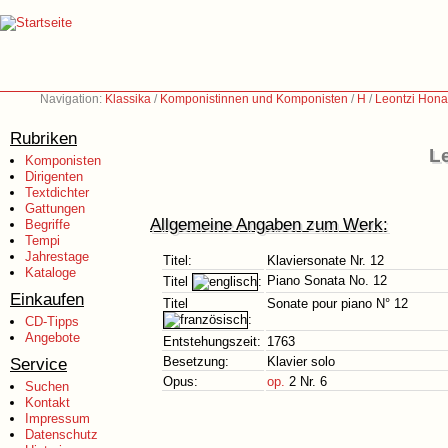
Navigation:
Klassika
/
Komponistinnen und Komponisten
/
H
/
Leontzi Hona
Rubriken
Le
Komponisten
Dirigenten
Textdichter
Gattungen
Allgemeine Angaben zum Werk:
Begriffe
Tempi
Jahrestage
Titel:
Klaviersonate Nr. 12
Kataloge
Piano Sonata No. 12
Titel
:
Einkaufen
Titel
Sonate pour piano N° 12
:
CD-Tipps
Angebote
Entstehungszeit:
1763
Service
Besetzung:
Klavier solo
Opus:
op.
2 Nr. 6
Suchen
Kontakt
Impressum
Datenschutz