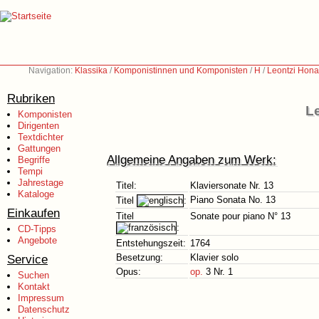
Navigation:
Klassika
/
Komponistinnen und Komponisten
/
H
/
Leontzi Hona
Rubriken
Le
Komponisten
Dirigenten
Textdichter
Gattungen
Allgemeine Angaben zum Werk:
Begriffe
Tempi
Jahrestage
Titel:
Klaviersonate Nr. 13
Kataloge
Piano Sonata No. 13
Titel
:
Einkaufen
Titel
Sonate pour piano N° 13
:
CD-Tipps
Angebote
Entstehungszeit:
1764
Service
Besetzung:
Klavier solo
Opus:
op.
3 Nr. 1
Suchen
Kontakt
Impressum
Datenschutz