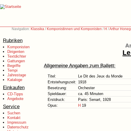
Navigation:
Klassika
/
Komponistinnen und Komponisten
/
H
/
Arthur Honeg
Rubriken
Ar
Komponisten
Le
Dirigenten
Textdichter
Gattungen
Allgemeine Angaben zum Ballett:
Begriffe
Tempi
Jahrestage
Titel:
Le Dit des Jeux du Monde
Kataloge
Entstehungszeit:
1918
Einkaufen
Besetzung:
Orchester
Spieldauer:
ca. 45 Minuten
CD-Tipps
Angebote
Erstdruck:
Paris: Senart, 1928
Opus:
H
19
Service
Suchen
Kontakt
Impressum
Datenschutz