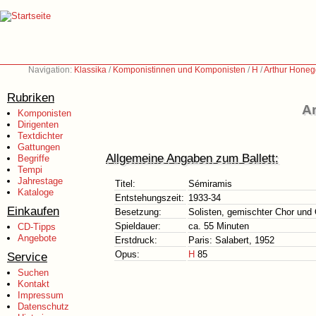
Navigation:
Klassika
/
Komponistinnen und Komponisten
/
H
/
Arthur Honeg
Rubriken
Ar
Komponisten
Dirigenten
Textdichter
Gattungen
Allgemeine Angaben zum Ballett:
Begriffe
Tempi
Jahrestage
Titel:
Sémiramis
Kataloge
Entstehungszeit:
1933-34
Einkaufen
Besetzung:
Solisten, gemischter Chor und
Spieldauer:
ca. 55 Minuten
CD-Tipps
Angebote
Erstdruck:
Paris: Salabert, 1952
Opus:
H
85
Service
Suchen
Kontakt
Impressum
Datenschutz