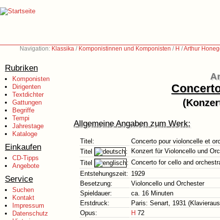
Navigation:
Klassika
/
Komponistinnen und Komponisten
/
H
/
Arthur Honeg
Rubriken
Ar
Komponisten
Concerto
Dirigenten
Textdichter
(Konzer
Gattungen
Begriffe
Tempi
Allgemeine Angaben zum Werk:
Jahrestage
Kataloge
Titel:
Concerto pour violoncelle et or
Einkaufen
Konzert für Violoncello und Or
Titel
:
CD-Tipps
Concerto for cello and orchestr
Titel
:
Angebote
Entstehungszeit:
1929
Service
Besetzung:
Violoncello und Orchester
Suchen
Spieldauer:
ca. 16 Minuten
Kontakt
Erstdruck:
Paris: Senart, 1931 (Klavierau
Impressum
Opus:
H
72
Datenschutz