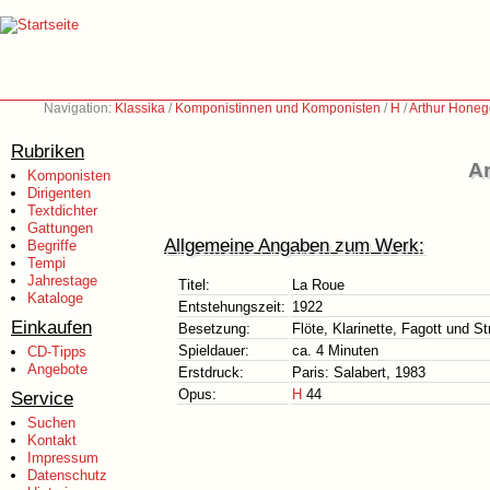
Navigation:
Klassika
/
Komponistinnen und Komponisten
/
H
/
Arthur Honeg
Rubriken
Ar
Komponisten
Dirigenten
Textdichter
Gattungen
Allgemeine Angaben zum Werk:
Begriffe
Tempi
Jahrestage
Titel:
La Roue
Kataloge
Entstehungszeit:
1922
Einkaufen
Besetzung:
Flöte, Klarinette, Fagott und St
Spieldauer:
ca. 4 Minuten
CD-Tipps
Angebote
Erstdruck:
Paris: Salabert, 1983
Opus:
H
44
Service
Suchen
Kontakt
Impressum
Datenschutz