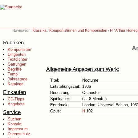
Navigation:
Klassika
/
Komponistinnen und Komponisten
/
H
/
Arthur Honeg
Rubriken
Ar
Komponisten
Dirigenten
Textdichter
Gattungen
Allgemeine Angaben zum Werk:
Begriffe
Tempi
Jahrestage
Titel:
Nocturne
Kataloge
Entstehungszeit:
1936
Einkaufen
Besetzung:
Orchester
Spieldauer:
ca. 8 Minuten
CD-Tipps
Angebote
Erstdruck:
London: Universal Edition, 193
Opus:
H
102
Service
Suchen
Kontakt
Impressum
Datenschutz