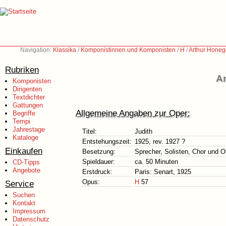
Navigation:
Klassika
/
Komponistinnen und Komponisten
/
H
/
Arthur Honeg
Rubriken
Ar
Komponisten
Dirigenten
Textdichter
Gattungen
Allgemeine Angaben zur Oper:
Begriffe
Tempi
Jahrestage
Titel:
Judith
Kataloge
Entstehungszeit:
1925, rev. 1927 ?
Einkaufen
Besetzung:
Sprecher, Solisten, Chor und O
Spieldauer:
ca. 50 Minuten
CD-Tipps
Angebote
Erstdruck:
Paris: Senart, 1925
Opus:
H
57
Service
Suchen
Kontakt
Impressum
Datenschutz