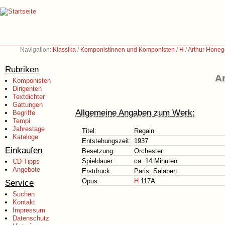
Navigation:
Klassika
/
Komponistinnen und Komponisten
/
H
/
Arthur Honeg
Rubriken
Ar
Komponisten
Dirigenten
Textdichter
Gattungen
Allgemeine Angaben zum Werk:
Begriffe
Tempi
Jahrestage
Titel:
Regain
Kataloge
Entstehungszeit:
1937
Einkaufen
Besetzung:
Orchester
Spieldauer:
ca. 14 Minuten
CD-Tipps
Angebote
Erstdruck:
Paris: Salabert
Opus:
H
117A
Service
Suchen
Kontakt
Impressum
Datenschutz