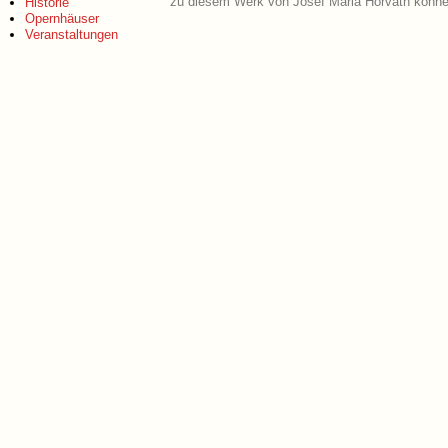
zu diesem Werk von Josef Maria Horváth könne
Historie
Opernhäuser
Veranstaltungen