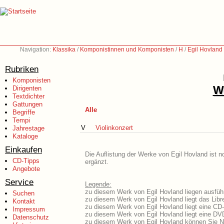
Navigation:
Klassika
/
Komponistinnen und Komponisten
/
H
/
Egil Hovland
Rubriken
Komponisten
We
Dirigenten
Textdichter
Gattungen
Alle
Begriffe
Tempi
V
Violinkonzert
Jahrestage
Kataloge
Einkaufen
Die Auflistung der Werke von Egil Hovland ist n
CD-Tipps
ergänzt.
Angebote
Service
Legende:
zu diesem Werk von Egil Hovland liegen ausführ
Suchen
zu diesem Werk von Egil Hovland liegt das Libre
Kontakt
zu diesem Werk von Egil Hovland liegt eine CD
Impressum
zu diesem Werk von Egil Hovland liegt eine D
Datenschutz
zu diesem Werk von Egil Hovland können Sie N