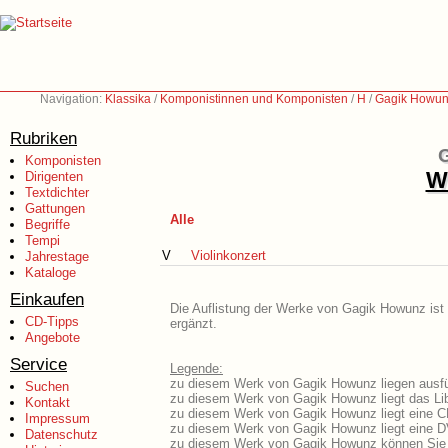
Navigation:
Klassika
/
Komponistinnen und Komponisten
/
H
/
Gagik Howun
Rubriken
G
Komponisten
We
Dirigenten
Textdichter
Gattungen
Alle
Begriffe
Tempi
V
Violinkonzert
Jahrestage
Kataloge
Einkaufen
Die Auflistung der Werke von Gagik Howunz ist 
CD-Tipps
ergänzt.
Angebote
Service
Legende:
zu diesem Werk von Gagik Howunz liegen ausfüh
Suchen
zu diesem Werk von Gagik Howunz liegt das Lib
Kontakt
zu diesem Werk von Gagik Howunz liegt eine 
Impressum
zu diesem Werk von Gagik Howunz liegt eine 
Datenschutz
zu diesem Werk von Gagik Howunz können Sie 