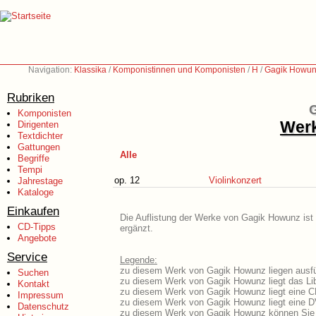
Navigation:
Klassika
/
Komponistinnen und Komponisten
/
H
/
Gagik Howun
Rubriken
G
Komponisten
Werk
Dirigenten
Textdichter
Gattungen
Alle
Begriffe
Tempi
op. 12
Violinkonzert
Jahrestage
Kataloge
Einkaufen
Die Auflistung der Werke von Gagik Howunz ist 
CD-Tipps
ergänzt.
Angebote
Service
Legende:
zu diesem Werk von Gagik Howunz liegen ausfüh
Suchen
zu diesem Werk von Gagik Howunz liegt das Lib
Kontakt
zu diesem Werk von Gagik Howunz liegt eine 
Impressum
zu diesem Werk von Gagik Howunz liegt eine 
Datenschutz
zu diesem Werk von Gagik Howunz können Sie 