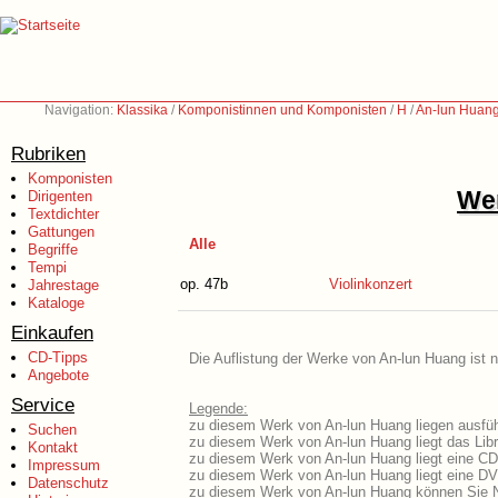
Navigation:
Klassika
/
Komponistinnen und Komponisten
/
H
/
An-lun Huang
Rubriken
Komponisten
Wer
Dirigenten
Textdichter
Gattungen
Alle
Begriffe
Tempi
op. 47b
Violinkonzert
Jahrestage
Kataloge
Einkaufen
CD-Tipps
Die Auflistung der Werke von An-lun Huang ist n
Angebote
Service
Legende:
zu diesem Werk von An-lun Huang liegen ausführ
Suchen
zu diesem Werk von An-lun Huang liegt das Libr
Kontakt
zu diesem Werk von An-lun Huang liegt eine C
Impressum
zu diesem Werk von An-lun Huang liegt eine D
Datenschutz
zu diesem Werk von An-lun Huang können Sie N