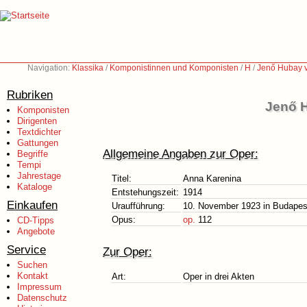
Navigation:
Klassika
/
Komponistinnen und Komponisten
/
H
/
Jenő Hubay v
Rubriken
Jenő H
Komponisten
Dirigenten
Textdichter
Gattungen
Allgemeine Angaben zur Oper:
Begriffe
Tempi
Jahrestage
Titel:
Anna Karenina
Kataloge
Entstehungszeit:
1914
Einkaufen
Uraufführung:
10. November 1923 in Budapes
Opus:
op.
112
CD-Tipps
Angebote
Service
Zur Oper:
Suchen
Kontakt
Art:
Oper in drei Akten
Impressum
Datenschutz