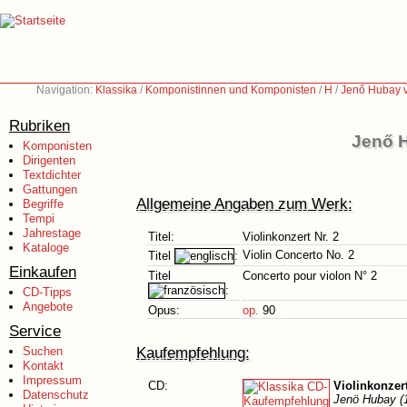
Navigation:
Klassika
/
Komponistinnen und Komponisten
/
H
/
Jenő Hubay v
Rubriken
Jenő H
Komponisten
Dirigenten
Textdichter
Gattungen
Allgemeine Angaben zum Werk:
Begriffe
Tempi
Jahrestage
Titel:
Violinkonzert Nr. 2
Kataloge
Violin Concerto No. 2
Titel
:
Einkaufen
Titel
Concerto pour violon N° 2
:
CD-Tipps
Angebote
Opus:
op.
90
Service
Kaufempfehlung:
Suchen
Kontakt
Impressum
CD:
Violinkonzert
Datenschutz
Jenö Hubay (