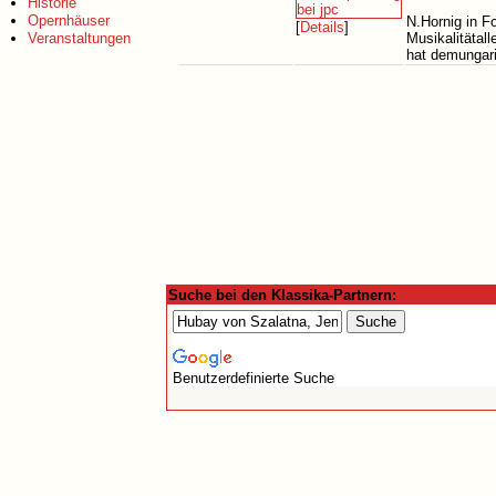
Historie
Opernhäuser
N.Hornig in F
[
Details
]
Veranstaltungen
Musikalitätall
hat demungar
Suche bei den Klassika-Partnern:
Benutzerdefinierte Suche