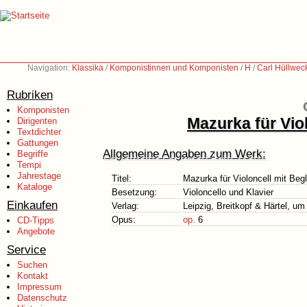
Navigation:
Klassika
/
Komponistinnen und Komponisten
/
H
/
Carl Hüllwec
Rubriken
Komponisten
Mazurka für Vio
Dirigenten
Textdichter
Gattungen
Allgemeine Angaben zum Werk:
Begriffe
Tempi
Jahrestage
Titel:
Mazurka für Violoncell mit Beg
Kataloge
Besetzung:
Violoncello und Klavier
Einkaufen
Verlag:
Leipzig, Breitkopf & Härtel, um
Opus:
op.
6
CD-Tipps
Angebote
Service
Suchen
Kontakt
Impressum
Datenschutz