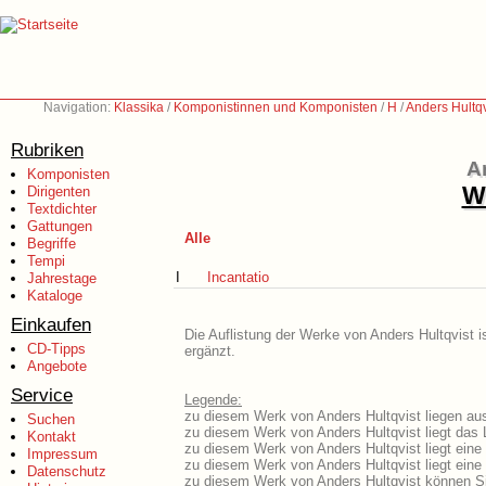
Navigation:
Klassika
/
Komponistinnen und Komponisten
/
H
/
Anders Hultqv
Rubriken
A
Komponisten
We
Dirigenten
Textdichter
Gattungen
Alle
Begriffe
Tempi
I
Incantatio
Jahrestage
Kataloge
Einkaufen
Die Auflistung der Werke von Anders Hultqvist i
CD-Tipps
ergänzt.
Angebote
Service
Legende:
zu diesem Werk von Anders Hultqvist liegen aus
Suchen
zu diesem Werk von Anders Hultqvist liegt das L
Kontakt
zu diesem Werk von Anders Hultqvist liegt ein
Impressum
zu diesem Werk von Anders Hultqvist liegt ein
Datenschutz
zu diesem Werk von Anders Hultqvist können Si