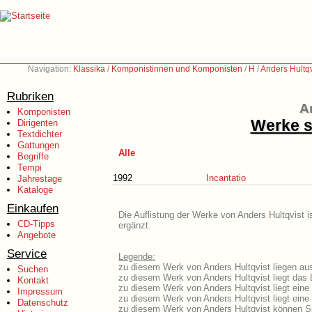
Navigation:
Klassika
/
Komponistinnen und Komponisten
/
H
/
Anders Hultqv
Rubriken
A
Komponisten
Werke s
Dirigenten
Textdichter
Gattungen
Alle
Begriffe
Tempi
1992
Incantatio
Jahrestage
Kataloge
Einkaufen
Die Auflistung der Werke von Anders Hultqvist i
CD-Tipps
ergänzt.
Angebote
Service
Legende:
zu diesem Werk von Anders Hultqvist liegen aus
Suchen
zu diesem Werk von Anders Hultqvist liegt das L
Kontakt
zu diesem Werk von Anders Hultqvist liegt ein
Impressum
zu diesem Werk von Anders Hultqvist liegt ein
Datenschutz
zu diesem Werk von Anders Hultqvist können Si