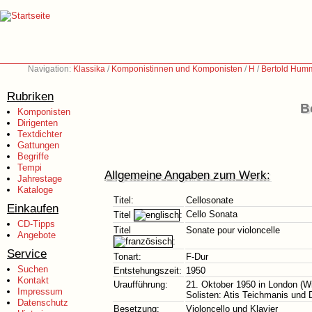
Navigation:
Klassika
/
Komponistinnen und Komponisten
/
H
/
Bertold Hum
Rubriken
B
Komponisten
Dirigenten
Textdichter
Gattungen
Begriffe
Tempi
Allgemeine Angaben zum Werk:
Jahrestage
Kataloge
Titel:
Cellosonate
Einkaufen
Cello Sonata
Titel
:
CD-Tipps
Titel
Sonate pour violoncelle
Angebote
:
Service
Tonart:
F-Dur
Suchen
Entstehungszeit:
1950
Kontakt
Uraufführung:
21. Oktober 1950 in London (W
Impressum
Solisten: Atis Teichmanis und 
Datenschutz
Besetzung:
Violoncello und Klavier