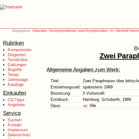
Navigation:
Klassika
/
Komponistinnen und Komponisten
/
H
/
Bertold Hum
Rubriken
B
Komponisten
Zwei Paraph
Dirigenten
Textdichter
Gattungen
Allgemeine Angaben zum Werk:
Begriffe
Tempi
Jahrestage
Titel:
Zwei Paraphrasen über lettisch
Kataloge
Entstehungszeit:
spätestens 1989
Einkaufen
Besetzung:
5 Violoncelli
Erstdruck:
Hamburg: Schuberth, 1989
CD-Tipps
Angebote
Opus:
op.
59e
Service
Suchen
Kontakt
Impressum
Datenschutz