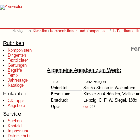
Navigation:
Klassika
/
Komponistinnen und Komponisten
/
H
/
Ferdinand H
Rubriken
Fer
Komponisten
Dirigenten
Textdichter
Gattungen
Allgemeine Angaben zum Werk:
Begriffe
Tempi
Jahrestage
Titel:
Lenz-Reigen
Kataloge
Untertitel:
Sechs Stücke in Walzerform
Einkaufen
Besetzung:
Klavier zu 4 Händen, Violine un
Erstdruck:
Leipzig: C. F. W. Siegel, 188x
CD-Tipps
Angebote
Opus:
op.
39
Service
Suchen
Kontakt
Impressum
Datenschutz