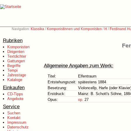
Navigation:
Klassika
/
Komponistinnen und Komponisten
/
H
/
Ferdinand H
Rubriken
Fer
Komponisten
Dirigenten
Textdichter
Gattungen
Allgemeine Angaben zum Werk:
Begriffe
Tempi
Jahrestage
Titel:
Elfentraum
Kataloge
Entstehungszeit:
spätestens 1884
Einkaufen
Besetzung:
Violoncellp, Harfe (oder Klavie
Erstdruck:
Mainz: B. Schott's Söhne, 188
CD-Tipps
Angebote
Opus:
op.
27
Service
Suchen
Kontakt
Impressum
Datenschutz