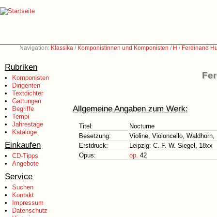
Navigation:
Klassika
/
Komponistinnen und Komponisten
/
H
/
Ferdinand H
Rubriken
Fer
Komponisten
Dirigenten
Textdichter
Gattungen
Allgemeine Angaben zum Werk:
Begriffe
Tempi
Jahrestage
Titel:
Nocturne
Kataloge
Besetzung:
Violine, Violoncello, Waldhorn,
Einkaufen
Erstdruck:
Leipzig: C. F. W. Siegel, 18xx
Opus:
op.
42
CD-Tipps
Angebote
Service
Suchen
Kontakt
Impressum
Datenschutz