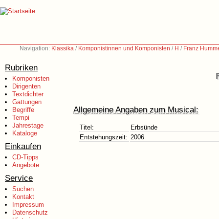
Navigation:
Klassika
/
Komponistinnen und Komponisten
/
H
/
Franz Hummel
Rubriken
Komponisten
Dirigenten
Textdichter
Gattungen
Allgemeine Angaben zum Musical:
Begriffe
Tempi
Jahrestage
Titel:
Erbsünde
Kataloge
Entstehungszeit:
2006
Einkaufen
CD-Tipps
Angebote
Service
Suchen
Kontakt
Impressum
Datenschutz