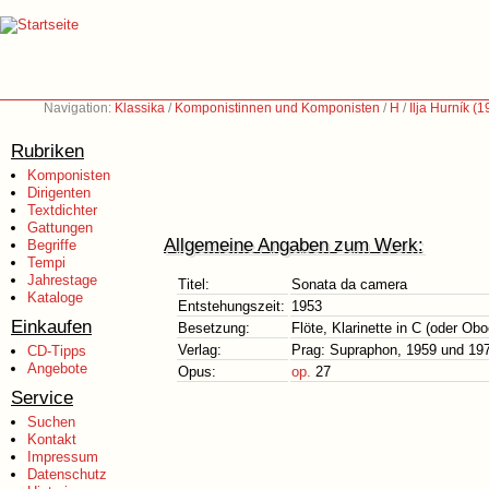
Navigation:
Klassika
/
Komponistinnen und Komponisten
/
H
/
Ilja Hurník (
Rubriken
Komponisten
Dirigenten
Textdichter
Gattungen
Allgemeine Angaben zum Werk:
Begriffe
Tempi
Jahrestage
Titel:
Sonata da camera
Kataloge
Entstehungszeit:
1953
Einkaufen
Besetzung:
Flöte, Klarinette in C (oder Ob
Verlag:
Prag: Supraphon, 1959 und 19
CD-Tipps
Angebote
Opus:
op.
27
Service
Suchen
Kontakt
Impressum
Datenschutz