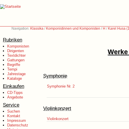
Navigation:
Klassika
/
Komponistinnen und Komponisten
/
H
/
Karel Husa (
Rubriken
Komponisten
Werke 
Dirigenten
Textdichter
Gattungen
Begriffe
Tempi
Jahrestage
Symphonie
Kataloge
Einkaufen
Symphonie Nr. 2
CD-Tipps
Angebote
Service
Violinkonzert
Suchen
Kontakt
Violinkonzert
Impressum
Datenschutz