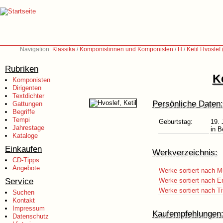
Navigation:
Klassika
/
Komponistinnen und Komponisten
/
H
/
Ketil Hvoslef
Rubriken
Ke
Komponisten
Dirigenten
Textdichter
Persönliche Daten:
Gattungen
Begriffe
Tempi
Geburtstag:
19. 
Jahrestage
in 
Kataloge
Einkaufen
Werkverzeichnis:
CD-Tipps
Angebote
Werke sortiert nach M
Service
Werke sortiert nach E
Werke sortiert nach Ti
Suchen
Kontakt
Impressum
Kaufempfehlungen
Datenschutz