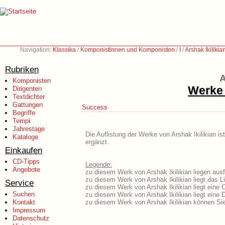
Navigation:
Klassika
/
Komponistinnen und Komponisten
/
I
/
Arshak Ikilikia
Rubriken
A
Komponisten
Werke 
Dirigenten
Textdichter
Gattungen
Success
Begriffe
Tempi
Jahrestage
Die Auflistung der Werke von Arshak Ikilikian i
Kataloge
ergänzt.
Einkaufen
CD-Tipps
Legende:
Angebote
zu diesem Werk von Arshak Ikilikian liegen ausf
zu diesem Werk von Arshak Ikilikian liegt das Li
Service
zu diesem Werk von Arshak Ikilikian liegt eine
Suchen
zu diesem Werk von Arshak Ikilikian liegt ein
Kontakt
zu diesem Werk von Arshak Ikilikian können Sie
Impressum
Datenschutz