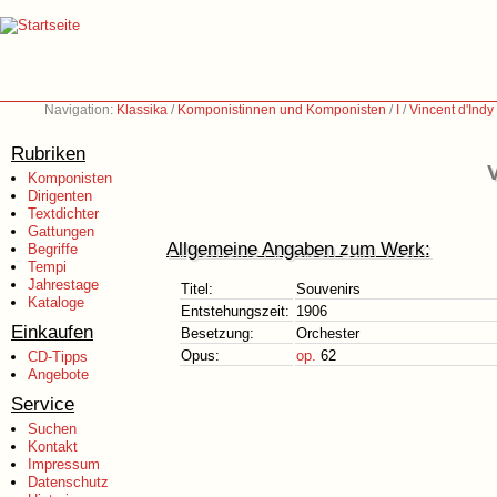
Navigation:
Klassika
/
Komponistinnen und Komponisten
/
I
/
Vincent d'Ind
Rubriken
V
Komponisten
Dirigenten
Textdichter
Gattungen
Allgemeine Angaben zum Werk:
Begriffe
Tempi
Jahrestage
Titel:
Souvenirs
Kataloge
Entstehungszeit:
1906
Einkaufen
Besetzung:
Orchester
Opus:
op.
62
CD-Tipps
Angebote
Service
Suchen
Kontakt
Impressum
Datenschutz