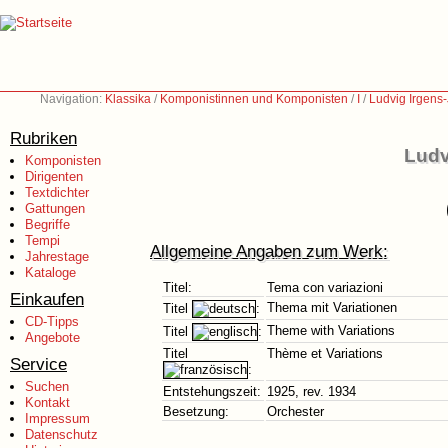
Navigation:
Klassika
/
Komponistinnen und Komponisten
/
I
/
Ludvig Irgens
Rubriken
Ludv
Komponisten
Dirigenten
Textdichter
Gattungen
Begriffe
Tempi
Allgemeine Angaben zum Werk:
Jahrestage
Kataloge
Titel:
Tema con variazioni
Einkaufen
Thema mit Variationen
Titel
:
CD-Tipps
Theme with Variations
Titel
:
Angebote
Titel
Thème et Variations
Service
:
Suchen
Entstehungszeit:
1925, rev. 1934
Kontakt
Besetzung:
Orchester
Impressum
Datenschutz