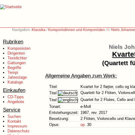
Navigation:
Klassika
/
Komponistinnen und Komponisten
/
I
/
Niels Johanne
Rubriken
Niels Joh
Komponisten
Kvartet
Dirigenten
Textdichter
(Quartett f
Gattungen
Begriffe
Tempi
Allgemeine Angaben zum Werk:
Jahrestage
Kataloge
Titel:
Kvartet for 2 fløjter, cello og kl
Einkaufen
Quartett für 2 Flöten, Violoncel
Titel
:
CD-Tipps
Quartet for 2 Flutes, Cello and
Titel
:
Angebote
Tonart:
e-Moll
Service
Entstehungszeit:
1987, rev. 2017
Suchen
Besetzung:
2 Flöten, Violoncello und Klavi
Kontakt
Opus:
op.
30
Impressum
Datenschutz