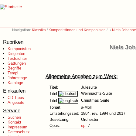
Navigation:
Klassika
/
Komponistinnen und Komponisten
/
I
/
Niels Johanne
Rubriken
Niels Joh
Komponisten
Dirigenten
Textdichter
Gattungen
Begriffe
Tempi
Allgemeine Angaben zum Werk:
Jahrestage
Kataloge
Titel:
Julesuite
Einkaufen
Weihnachts-Suite
Titel
:
CD-Tipps
Christmas Suite
Titel
:
Angebote
Tonart:
a-Moll
Service
Entstehungszeit:
1984, rev. 1994 und 2017
Suchen
Besetzung:
Orchester
Kontakt
Opus:
op.
7
Impressum
Datenschutz