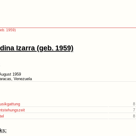
geb. 1959)
dina Izarra (geb. 1959)
 August 1959
aracas, Venezuela
usikgattung
8
ntstehungszeit
7
tel
8
ks: