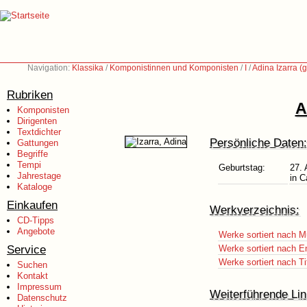
Navigation:
Klassika
/
Komponistinnen und Komponisten
/
I
/
Adina Izarra (
Rubriken
A
Komponisten
Dirigenten
Textdichter
Persönliche Daten:
Gattungen
Begriffe
Tempi
Geburtstag:
27.
Jahrestage
in C
Kataloge
Einkaufen
Werkverzeichnis:
CD-Tipps
Angebote
Werke sortiert nach M
Service
Werke sortiert nach E
Werke sortiert nach Ti
Suchen
Kontakt
Impressum
Weiterführende Lin
Datenschutz