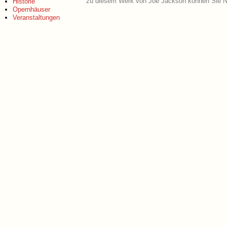
zu diesem Werk von Joe Jackson können Sie No
Historie
Opernhäuser
Veranstaltungen