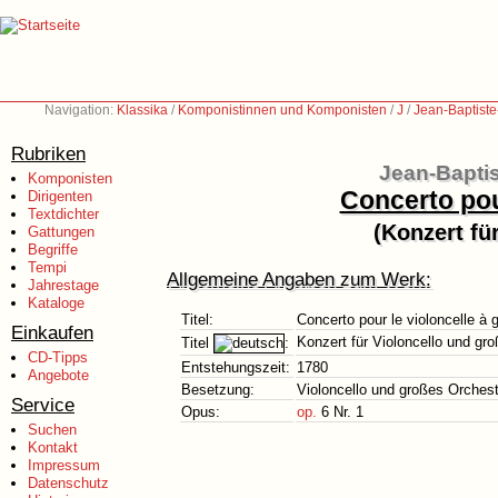
Navigation:
Klassika
/
Komponistinnen und Komponisten
/
J
/
Jean-Baptist
Rubriken
Jean-Bapti
Komponisten
Concerto pou
Dirigenten
Textdichter
(Konzert fü
Gattungen
Begriffe
Tempi
Allgemeine Angaben zum Werk:
Jahrestage
Kataloge
Titel:
Concerto pour le violoncelle à 
Einkaufen
Konzert für Violoncello und gr
Titel
:
CD-Tipps
Entstehungszeit:
1780
Angebote
Besetzung:
Violoncello und großes Orchest
Service
Opus:
op.
6 Nr. 1
Suchen
Kontakt
Impressum
Datenschutz