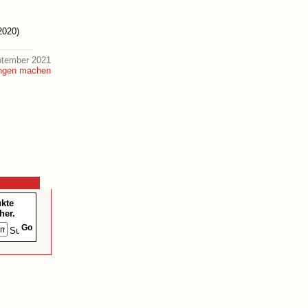
2020)
ptember 2021
ukte
her.
Go