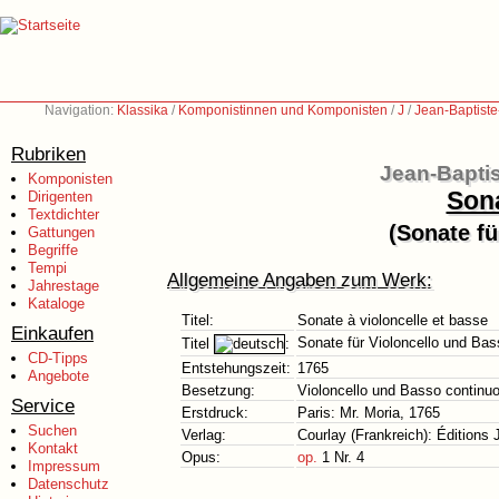
Navigation:
Klassika
/
Komponistinnen und Komponisten
/
J
/
Jean-Baptist
Rubriken
Jean-Bapti
Komponisten
Sona
Dirigenten
Textdichter
(Sonate fü
Gattungen
Begriffe
Tempi
Allgemeine Angaben zum Werk:
Jahrestage
Kataloge
Titel:
Sonate à violoncelle et basse
Einkaufen
Sonate für Violoncello und Bas
Titel
:
CD-Tipps
Entstehungszeit:
1765
Angebote
Besetzung:
Violoncello und Basso continu
Service
Erstdruck:
Paris: Mr. Moria, 1765
Suchen
Verlag:
Courlay (Frankreich): Éditions
Kontakt
Opus:
op.
1 Nr. 4
Impressum
Datenschutz