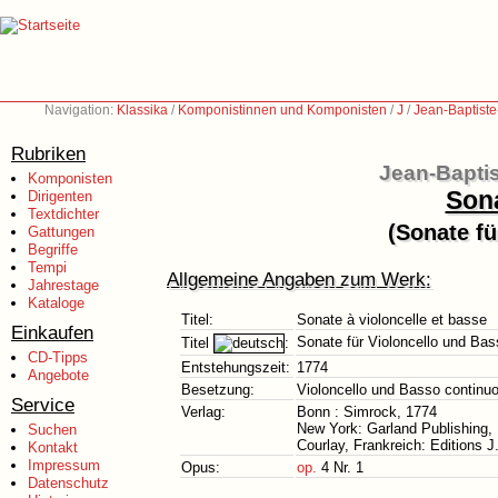
Navigation:
Klassika
/
Komponistinnen und Komponisten
/
J
/
Jean-Baptist
Rubriken
Jean-Bapti
Komponisten
Sona
Dirigenten
Textdichter
(Sonate fü
Gattungen
Begriffe
Tempi
Allgemeine Angaben zum Werk:
Jahrestage
Kataloge
Titel:
Sonate à violoncelle et basse
Einkaufen
Sonate für Violoncello und Bas
Titel
:
CD-Tipps
Entstehungszeit:
1774
Angebote
Besetzung:
Violoncello und Basso continu
Service
Verlag:
Bonn : Simrock, 1774
New York: Garland Publishing,
Suchen
Courlay, Frankreich: Editions 
Kontakt
Impressum
Opus:
op.
4 Nr. 1
Datenschutz