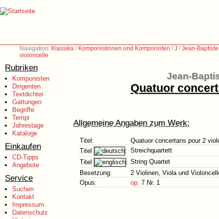
Navigation:
Klassika
/
Komponistinnen und Komponisten
/
J
/
Jean-Baptist
violoncelle
Rubriken
Jean-Bapti
Komponisten
Quatuor concerta
Dirigenten
Textdichter
Gattungen
Begriffe
Tempi
Allgemeine Angaben zum Werk:
Jahrestage
Kataloge
Titel:
Quatuor concertans pour 2 violo
Einkaufen
Streichquartett
Titel
:
CD-Tipps
String Quartet
Titel
:
Angebote
Besetzung:
2 Violinen, Viola und Violoncell
Service
Opus:
op.
7 Nr. 1
Suchen
Kontakt
Impressum
Datenschutz