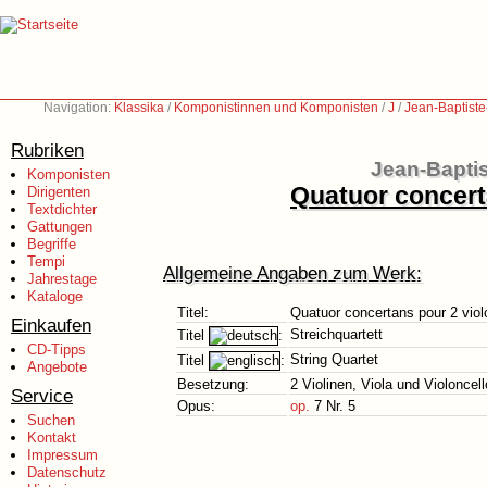
Navigation:
Klassika
/
Komponistinnen und Komponisten
/
J
/
Jean-Baptist
Rubriken
Jean-Bapti
Komponisten
Quatuor concerta
Dirigenten
Textdichter
Gattungen
Begriffe
Tempi
Allgemeine Angaben zum Werk:
Jahrestage
Kataloge
Titel:
Quatuor concertans pour 2 violo
Einkaufen
Streichquartett
Titel
:
CD-Tipps
String Quartet
Titel
:
Angebote
Besetzung:
2 Violinen, Viola und Violoncell
Service
Opus:
op.
7 Nr. 5
Suchen
Kontakt
Impressum
Datenschutz