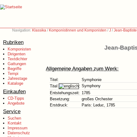
Navigation:
Klassika
/
Komponistinnen und Komponisten
/
J
/
Jean-Baptist
Rubriken
Jean-Bapti
Komponisten
Dirigenten
Textdichter
Gattungen
Allgemeine Angaben zum Werk:
Begriffe
Tempi
Jahrestage
Titel:
Symphonie
Kataloge
Symphony
Titel
:
Einkaufen
Entstehungszeit:
1785
CD-Tipps
Besetzung:
großes Orchester
Angebote
Erstdruck:
Paris: Leduc, 1785
Service
Suchen
Kontakt
Impressum
Datenschutz