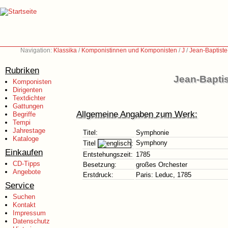
Navigation:
Klassika
/
Komponistinnen und Komponisten
/
J
/
Jean-Baptist
Rubriken
Jean-Bapti
Komponisten
Dirigenten
Textdichter
Gattungen
Allgemeine Angaben zum Werk:
Begriffe
Tempi
Jahrestage
Titel:
Symphonie
Kataloge
Symphony
Titel
:
Einkaufen
Entstehungszeit:
1785
CD-Tipps
Besetzung:
großes Orchester
Angebote
Erstdruck:
Paris: Leduc, 1785
Service
Suchen
Kontakt
Impressum
Datenschutz