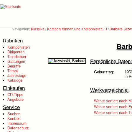
Navigation:
Klassika
/
Komponistinnen und Komponisten
/
J
/
Barbara Jazwi
Rubriken
Barb
Komponisten
Dirigenten
Textdichter
Persönliche Daten:
Gattungen
Begriffe
Tempi
Geburtstag:
195
Jahrestage
in P
Kataloge
Einkaufen
Werkverzeichnis:
CD-Tipps
Angebote
Werke sortiert nach M
Service
Werke sortiert nach E
Werke sortiert nach Ti
Suchen
Kontakt
Impressum
Datenschutz