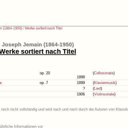
n (1864-1950)
/
Werke sortiert nach Titel
Joseph Jemain (1864-1950)
Werke sortiert nach Titel
op. 20
(
Cellosonate
)
1898
ke
op. 7
1899
(
Klaviermusik
)
?
(
Lied
)
1906
(
Violinsonate
)
 noch nicht vollständig und wird nach und nach durch die Autoren von Klassik
hrliche Informationen vor