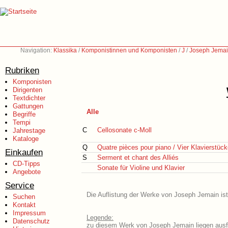
Navigation:
Klassika
/
Komponistinnen und Komponisten
/
J
/
Joseph Jemai
Rubriken
Komponisten
Dirigenten
Textdichter
Gattungen
Alle
Begriffe
Tempi
C
Cellosonate c-Moll
Jahrestage
Kataloge
Q
Quatre pièces pour piano / Vier Klavierstüc
Einkaufen
S
Serment et chant des Alliés
CD-Tipps
Sonate für Violine und Klavier
Angebote
Service
Die Auflistung der Werke von Joseph Jemain ist
Suchen
Kontakt
Impressum
Legende:
Datenschutz
zu diesem Werk von Joseph Jemain liegen ausfü