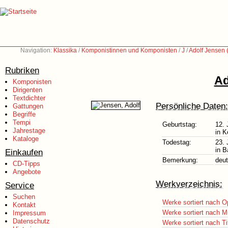
Navigation:
Klassika
/
Komponistinnen und Komponisten
/
J
/
Adolf Jensen 
Rubriken
Ad
Komponisten
Dirigenten
Textdichter
Persönliche Daten:
Gattungen
Begriffe
Tempi
Geburtstag:
12. 
Jahrestage
in K
Kataloge
Todestag:
23. 
in 
Einkaufen
Bemerkung:
deu
CD-Tipps
Angebote
Werkverzeichnis:
Service
Suchen
Werke sortiert nach O
Kontakt
Werke sortiert nach M
Impressum
Datenschutz
Werke sortiert nach Ti