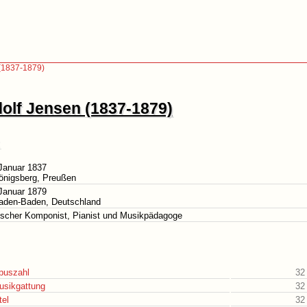
(1837-1879)
olf Jensen (1837-1879)
Januar 1837
önigsberg, Preußen
Januar 1879
Baden-Baden, Deutschland
tscher Komponist, Pianist und Musikpädagoge
puszahl
32
usikgattung
32
tel
32