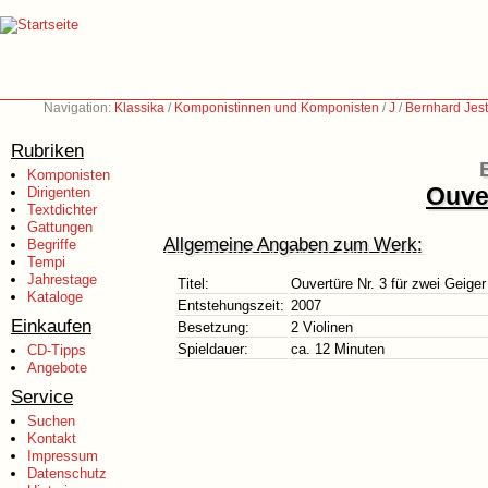
Navigation:
Klassika
/
Komponistinnen und Komponisten
/
J
/
Bernhard Jest
Rubriken
Komponisten
Ouver
Dirigenten
Textdichter
Gattungen
Allgemeine Angaben zum Werk:
Begriffe
Tempi
Jahrestage
Titel:
Ouvertüre Nr. 3 für zwei Geiger
Kataloge
Entstehungszeit:
2007
Einkaufen
Besetzung:
2 Violinen
Spieldauer:
ca. 12 Minuten
CD-Tipps
Angebote
Service
Suchen
Kontakt
Impressum
Datenschutz