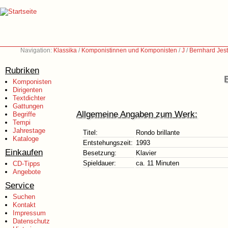
Navigation:
Klassika
/
Komponistinnen und Komponisten
/
J
/
Bernhard Jest
Rubriken
Komponisten
Dirigenten
Textdichter
Gattungen
Allgemeine Angaben zum Werk:
Begriffe
Tempi
Jahrestage
Titel:
Rondo brillante
Kataloge
Entstehungszeit:
1993
Einkaufen
Besetzung:
Klavier
Spieldauer:
ca. 11 Minuten
CD-Tipps
Angebote
Service
Suchen
Kontakt
Impressum
Datenschutz