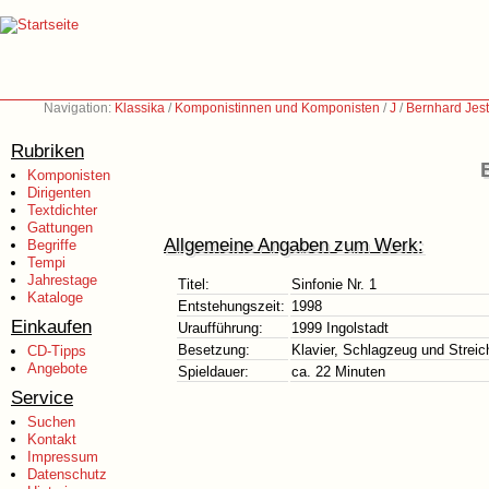
Navigation:
Klassika
/
Komponistinnen und Komponisten
/
J
/
Bernhard Jest
Rubriken
Komponisten
Dirigenten
Textdichter
Gattungen
Allgemeine Angaben zum Werk:
Begriffe
Tempi
Jahrestage
Titel:
Sinfonie Nr. 1
Kataloge
Entstehungszeit:
1998
Einkaufen
Uraufführung:
1999 Ingolstadt
Besetzung:
Klavier, Schlagzeug und Streich
CD-Tipps
Angebote
Spieldauer:
ca. 22 Minuten
Service
Suchen
Kontakt
Impressum
Datenschutz